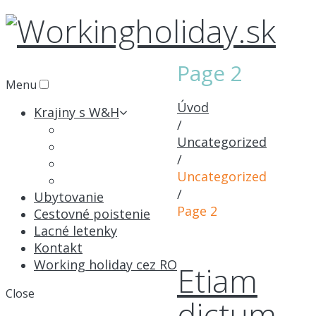
Page 2
Menu
Úvod
Krajiny s W&H
/
Austrália
Uncategorized
Kanada
/
Nový Zéland
Uncategorized
Japonsko
/
Ubytovanie
Page 2
Cestovné poistenie
Lacné letenky
Kontakt
Working holiday cez RO
Etiam
Close
dictum